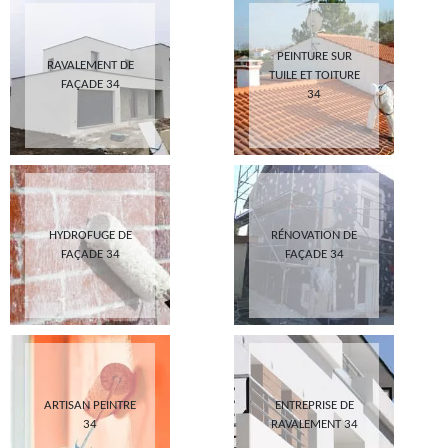
PEINTURE SUR
RAVALEMENT DE
TUILE ET TOITURE
FAÇADE 34
34
HYDROFUGE DE
RÉNOVATION DE
FAÇADE 34
FAÇADE 34
ARTISAN PEINTRE
ENTREPRISE DE
34
RAVALEMENT 34