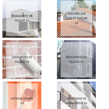
PEINTURE SUR
RAVALEMENT DE
TUILE ET TOITURE
FAÇADE 34
34
HYDROFUGE DE
RÉNOVATION DE
FAÇADE 34
FAÇADE 34
ARTISAN PEINTRE
ENTREPRISE DE
34
RAVALEMENT 34