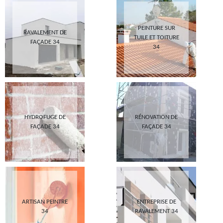
PEINTURE SUR
RAVALEMENT DE
TUILE ET TOITURE
FAÇADE 34
34
HYDROFUGE DE
RÉNOVATION DE
FAÇADE 34
FAÇADE 34
ARTISAN PEINTRE
ENTREPRISE DE
34
RAVALEMENT 34