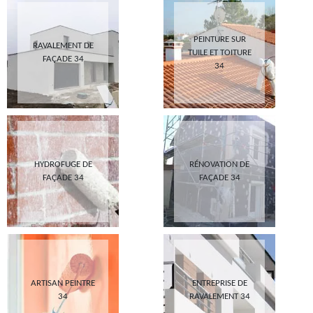
PEINTURE SUR
RAVALEMENT DE
TUILE ET TOITURE
FAÇADE 34
34
HYDROFUGE DE
RÉNOVATION DE
FAÇADE 34
FAÇADE 34
ARTISAN PEINTRE
ENTREPRISE DE
34
RAVALEMENT 34