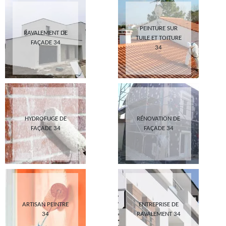
PEINTURE SUR
RAVALEMENT DE
TUILE ET TOITURE
FAÇADE 34
34
HYDROFUGE DE
RÉNOVATION DE
FAÇADE 34
FAÇADE 34
ARTISAN PEINTRE
ENTREPRISE DE
34
RAVALEMENT 34