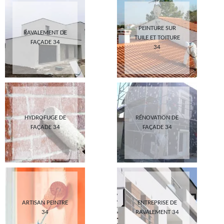
PEINTURE SUR
RAVALEMENT DE
TUILE ET TOITURE
FAÇADE 34
34
HYDROFUGE DE
RÉNOVATION DE
FAÇADE 34
FAÇADE 34
ARTISAN PEINTRE
ENTREPRISE DE
34
RAVALEMENT 34