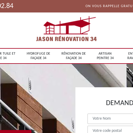
02.84
ON VOUS RAPPELLE GRAT
R TUILE ET
HYDROFUGE DE
RÉNOVATION DE
ARTISAN
EN
E 34
FAÇADE 34
FAÇADE 34
PEINTRE 34
RAV
DEMANDE