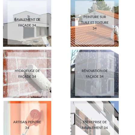
PEINTURE SUR
RAVALEMENT DE
TUILE ET TOITURE
FAÇADE 34
34
HYDROFUGE DE
RÉNOVATION DE
FAÇADE 34
FAÇADE 34
ARTISAN PEINTRE
ENTREPRISE DE
34
RAVALEMENT 34