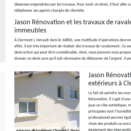
dépenses engendrées par les travaux. Pour avoir un devis, il faut aller sur
téléphoner ses agents chargés de clientèle.
Jason Rénovation et les travaux de raval
immeubles
À Clermont L Herault dans le 34800, une multitude d'opérations devront 
effet, il est très important de réaliser des travaux de ravalement. Ce s
destruction qui peut être considérable. Ainsi, nous pouvons vous propos
dresser un devis sans qu'il soit nécessaire de débourser de l'argent. Il pe
Jason Rénovati
extérieurs à C
Le fait de peindre ses murs
Rénovation, il s'agit d'un
joue un rôle esthétique, m
principales sont l’humidit
professionnel permet égal
choix des produits ou enco
également des interventio