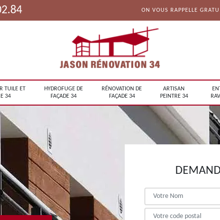
02.84
ON VOUS RAPPELLE GRAT
R TUILE ET
HYDROFUGE DE
RÉNOVATION DE
ARTISAN
EN
E 34
FAÇADE 34
FAÇADE 34
PEINTRE 34
RAV
DEMANDE