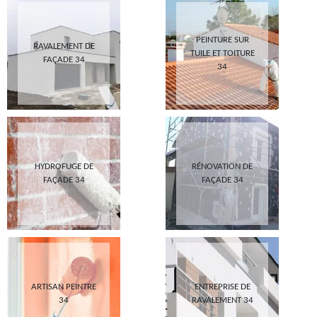
PEINTURE SUR
RAVALEMENT DE
TUILE ET TOITURE
FAÇADE 34
34
HYDROFUGE DE
RÉNOVATION DE
FAÇADE 34
FAÇADE 34
ARTISAN PEINTRE
ENTREPRISE DE
34
RAVALEMENT 34