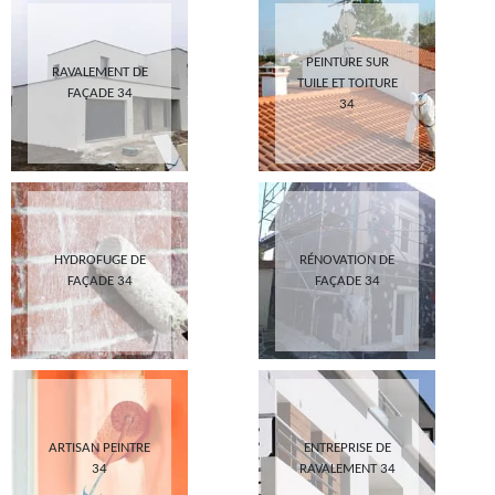
PEINTURE SUR
RAVALEMENT DE
TUILE ET TOITURE
FAÇADE 34
34
HYDROFUGE DE
RÉNOVATION DE
FAÇADE 34
FAÇADE 34
ARTISAN PEINTRE
ENTREPRISE DE
34
RAVALEMENT 34