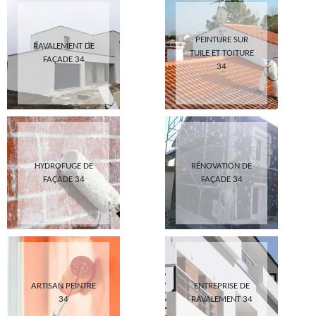
PEINTURE SUR
RAVALEMENT DE
TUILE ET TOITURE
FAÇADE 34
34
HYDROFUGE DE
RÉNOVATION DE
FAÇADE 34
FAÇADE 34
ARTISAN PEINTRE
ENTREPRISE DE
34
RAVALEMENT 34