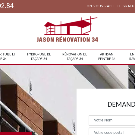
02.84
ON VOUS RAPPELLE GRAT
R TUILE ET
HYDROFUGE DE
RÉNOVATION DE
ARTISAN
EN
E 34
FAÇADE 34
FAÇADE 34
PEINTRE 34
RAV
DEMANDE