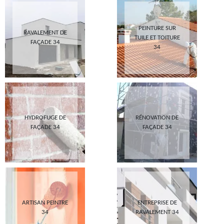
PEINTURE SUR
RAVALEMENT DE
TUILE ET TOITURE
FAÇADE 34
34
HYDROFUGE DE
RÉNOVATION DE
FAÇADE 34
FAÇADE 34
ARTISAN PEINTRE
ENTREPRISE DE
34
RAVALEMENT 34