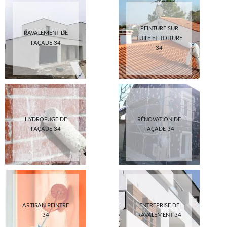
PEINTURE SUR
RAVALEMENT DE
TUILE ET TOITURE
FAÇADE 34
34
HYDROFUGE DE
RÉNOVATION DE
FAÇADE 34
FAÇADE 34
ARTISAN PEINTRE
ENTREPRISE DE
34
RAVALEMENT 34