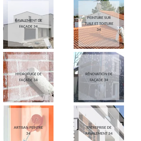
PEINTURE SUR
RAVALEMENT DE
TUILE ET TOITURE
FAÇADE 34
34
HYDROFUGE DE
RÉNOVATION DE
FAÇADE 34
FAÇADE 34
ARTISAN PEINTRE
ENTREPRISE DE
34
RAVALEMENT 34