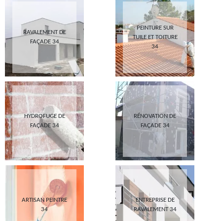
PEINTURE SUR
RAVALEMENT DE
TUILE ET TOITURE
FAÇADE 34
34
HYDROFUGE DE
RÉNOVATION DE
FAÇADE 34
FAÇADE 34
ARTISAN PEINTRE
ENTREPRISE DE
34
RAVALEMENT 34