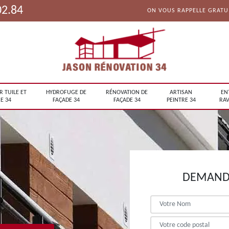
02.84
ON VOUS RAPPELLE GRAT
R TUILE ET
HYDROFUGE DE
RÉNOVATION DE
ARTISAN
EN
E 34
FAÇADE 34
FAÇADE 34
PEINTRE 34
RAV
DEMANDE