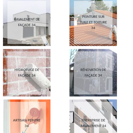
PEINTURE SUR
RAVALEMENT DE
TUILE ET TOITURE
FAÇADE 34
34
HYDROFUGE DE
RÉNOVATION DE
FAÇADE 34
FAÇADE 34
ARTISAN PEINTRE
ENTREPRISE DE
34
RAVALEMENT 34