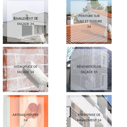
PEINTURE SUR
RAVALEMENT DE
TUILE ET TOITURE
FAÇADE 34
34
HYDROFUGE DE
RÉNOVATION DE
FAÇADE 34
FAÇADE 34
ARTISAN PEINTRE
ENTREPRISE DE
34
RAVALEMENT 34