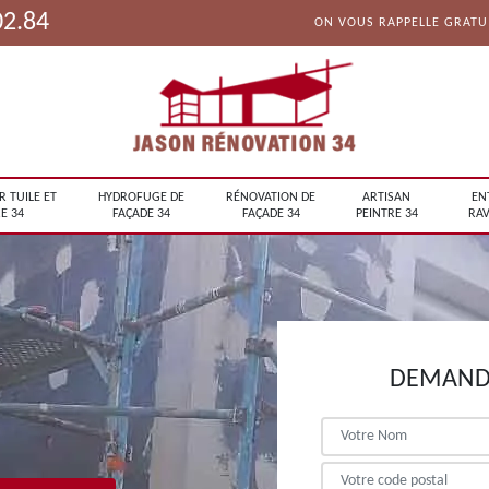
02.84
ON VOUS RAPPELLE GRAT
R TUILE ET
HYDROFUGE DE
RÉNOVATION DE
ARTISAN
EN
E 34
FAÇADE 34
FAÇADE 34
PEINTRE 34
RAV
DEMANDE