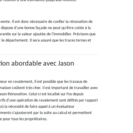
l’édition d’une estimation jusqu’aux finitions.
ente. Il est donc nécessaire de confier la rénovation de
dispose d’une bonne façade ne peut qu’être cotée à la
arantie sur la valeur ajoutée de l'immobilier. Précisons que
 le département. Il sera assuré que les traces ternes et
tion abordable avec Jason
sseur en ravalement, il est possible que les travaux de
aison coûtent très cher. Il est important de travailler avec
on Rénovation. Celui-ci est localisé sur Fos depuis
arifs d’une opération de ravalement sont définis par rapport
’où la nécessité de faire appel à un évaluateur
éments s’ajouteront par la suite au calcul et permettent
le pour tous les propriétaires.