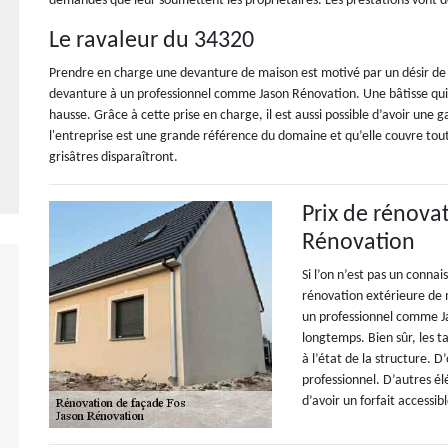
demandes que leur soumettent les propriétaires. Les prestations vont de 
Le ravaleur du 34320
Prendre en charge une devanture de maison est motivé par un désir de v
devanture à un professionnel comme Jason Rénovation. Une bâtisse qui 
hausse. Grâce à cette prise en charge, il est aussi possible d’avoir une g
l'entreprise est une grande référence du domaine et qu’elle couvre tout
grisâtres disparaîtront.
Prix de rénova
Rénovation
Si l’on n’est pas un connai
rénovation extérieure de m
un professionnel comme Jas
longtemps. Bien sûr, les t
à l’état de la structure. D
professionnel. D’autres él
d’avoir un forfait accessib