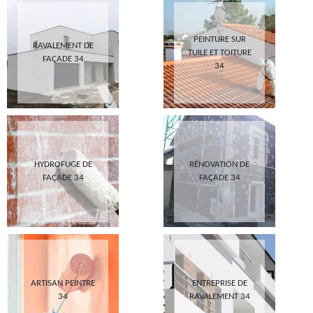
PEINTURE SUR
RAVALEMENT DE
TUILE ET TOITURE
FAÇADE 34
34
HYDROFUGE DE
RÉNOVATION DE
FAÇADE 34
FAÇADE 34
ARTISAN PEINTRE
ENTREPRISE DE
34
RAVALEMENT 34