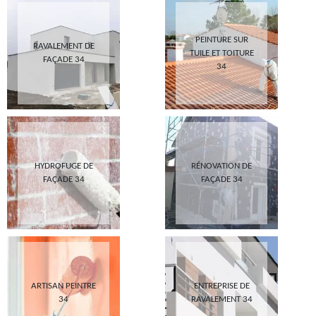
PEINTURE SUR
RAVALEMENT DE
TUILE ET TOITURE
FAÇADE 34
34
HYDROFUGE DE
RÉNOVATION DE
FAÇADE 34
FAÇADE 34
ARTISAN PEINTRE
ENTREPRISE DE
34
RAVALEMENT 34