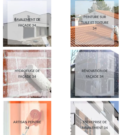
PEINTURE SUR
RAVALEMENT DE
TUILE ET TOITURE
FAÇADE 34
34
HYDROFUGE DE
RÉNOVATION DE
FAÇADE 34
FAÇADE 34
ARTISAN PEINTRE
ENTREPRISE DE
34
RAVALEMENT 34