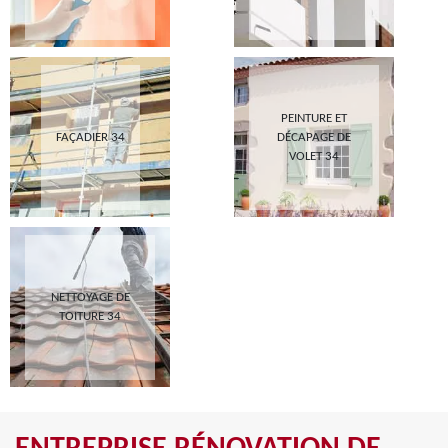
PEINTURE ET
FAÇADIER 34
DÉCAPAGE DE
VOLET 34
NETTOYAGE DE
TOITURE 34