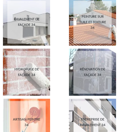
PEINTURE SUR
RAVALEMENT DE
TUILE ET TOITURE
FAÇADE 34
34
HYDROFUGE DE
RÉNOVATION DE
FAÇADE 34
FAÇADE 34
ARTISAN PEINTRE
ENTREPRISE DE
34
RAVALEMENT 34