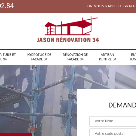
02.84
ON VOUS RAPPELLE GRAT
R TUILE ET
HYDROFUGE DE
RÉNOVATION DE
ARTISAN
EN
E 34
FAÇADE 34
FAÇADE 34
PEINTRE 34
RAV
DEMANDE