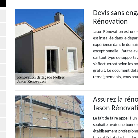
Devis sans eng
Rénovation
Jason Rénovation est une 
est installée dans le dép
expérience dans le domaine
exceptionnelle. L’autre av
sur tout type de supports 
s’effectueront selon les n
gratuit. Le document déta
renseignements, vous pouve
Assurez la rén
Jason Rénovat
Le fait de faire appel à u
souhaite avoir une bonne q
établissement professionne
type et l’état des façades, 