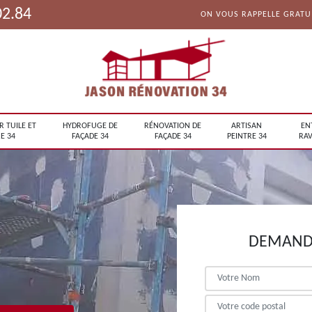
02.84
ON VOUS RAPPELLE GRAT
R TUILE ET
HYDROFUGE DE
RÉNOVATION DE
ARTISAN
EN
E 34
FAÇADE 34
FAÇADE 34
PEINTRE 34
RAV
DEMANDE