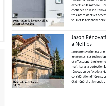
rénover la devanture des m
experts en la matière. D
confiance en Jason Rénovat
très intéressants et acces
veuillez le téléphoner di
Jason Rénovati
à Neffies
Jason Rénovation est une e
longtemps. Ses technicien
et effectuent régulièreme
maîtriser à la perfection l
rénovation de façade à Nef
considération différents c
état général et le rendu 