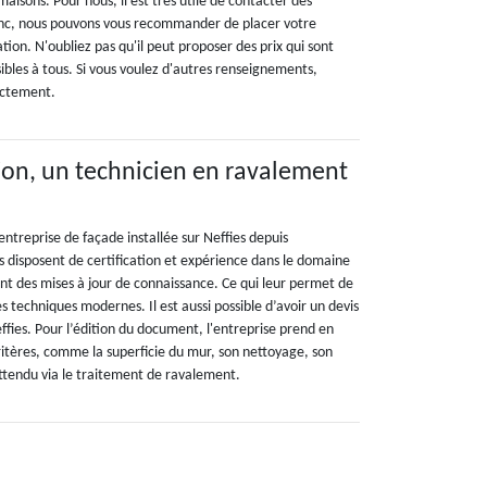
aisons. Pour nous, il est très utile de contacter des
onc, nous pouvons vous recommander de placer votre
ion. N'oubliez pas qu'il peut proposer des prix qui sont
sibles à tous. Si vous voulez d'autres renseignements,
rectement.
on, un technicien en ravalement
ntreprise de façade installée sur Neffies depuis
s disposent de certification et expérience dans le domaine
nt des mises à jour de connaissance. Ce qui leur permet de
es techniques modernes. Il est aussi possible d’avoir un devis
fies. Pour l’édition du document, l'entreprise prend en
ritères, comme la superficie du mur, son nettoyage, son
attendu via le traitement de ravalement.