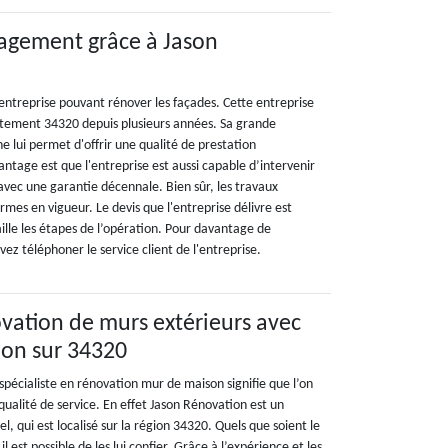
agement grâce à Jason
entreprise pouvant rénover les façades. Cette entreprise
artement 34320 depuis plusieurs années. Sa grande
 lui permet d'offrir une qualité de prestation
antage est que l'entreprise est aussi capable d’intervenir
avec une garantie décennale. Bien sûr, les travaux
ormes en vigueur. Le devis que l'entreprise délivre est
ille les étapes de l’opération. Pour davantage de
z téléphoner le service client de l'entreprise.
ovation de murs extérieurs avec
ion sur 34320
n spécialiste en rénovation mur de maison signifie que l’on
ualité de service. En effet Jason Rénovation est un
l, qui est localisé sur la région 34320. Quels que soient le
il est possible de les lui confier. Grâce à l’expérience et les