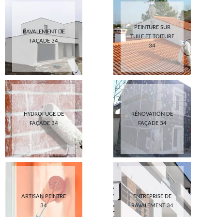
PEINTURE SUR
RAVALEMENT DE
TUILE ET TOITURE
FAÇADE 34
34
HYDROFUGE DE
RÉNOVATION DE
FAÇADE 34
FAÇADE 34
ARTISAN PEINTRE
ENTREPRISE DE
34
RAVALEMENT 34