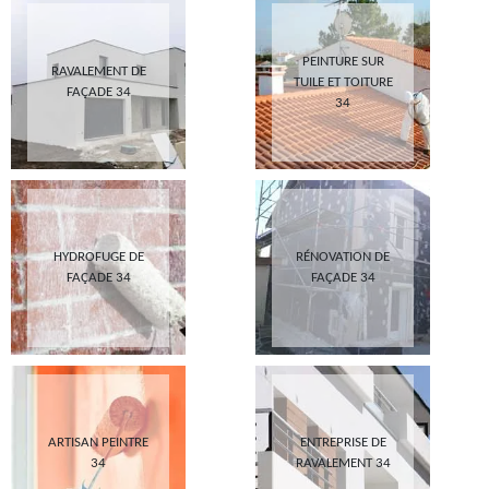
PEINTURE SUR
RAVALEMENT DE
TUILE ET TOITURE
FAÇADE 34
34
HYDROFUGE DE
RÉNOVATION DE
FAÇADE 34
FAÇADE 34
ARTISAN PEINTRE
ENTREPRISE DE
34
RAVALEMENT 34