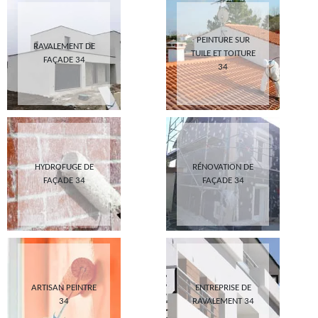
PEINTURE SUR
RAVALEMENT DE
TUILE ET TOITURE
FAÇADE 34
34
HYDROFUGE DE
RÉNOVATION DE
FAÇADE 34
FAÇADE 34
ARTISAN PEINTRE
ENTREPRISE DE
34
RAVALEMENT 34