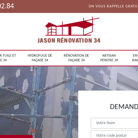
02.84
ON VOUS RAPPELLE GRAT
R TUILE ET
HYDROFUGE DE
RÉNOVATION DE
ARTISAN
EN
E 34
FAÇADE 34
FAÇADE 34
PEINTRE 34
RAV
DEMANDE