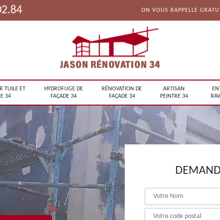
02.84
ON VOUS RAPPELLE GRAT
R TUILE ET
HYDROFUGE DE
RÉNOVATION DE
ARTISAN
EN
E 34
FAÇADE 34
FAÇADE 34
PEINTRE 34
RAV
DEMANDE