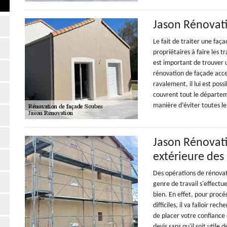
Jason Rénovati
Le fait de traiter une faça
propriétaires à faire les tr
est important de trouver u
rénovation de façade acce
ravalement, il lui est poss
couvrent tout le départeme
manière d’éviter toutes le
Jason Rénovati
extérieure des
Des opérations de rénovat
genre de travail s'effectu
bien. En effet, pour procé
difficiles, il va falloir 
de placer votre confiance 
devis sans qu'il soit utile 