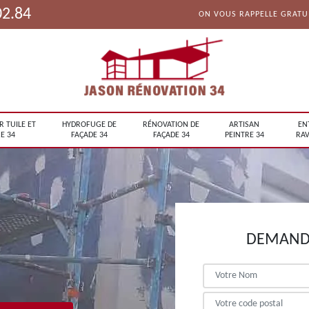
02.84
ON VOUS RAPPELLE GRAT
R TUILE ET
HYDROFUGE DE
RÉNOVATION DE
ARTISAN
EN
E 34
FAÇADE 34
FAÇADE 34
PEINTRE 34
RAV
DEMANDE