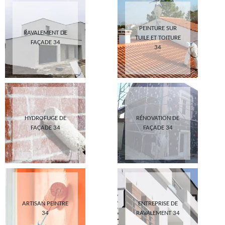
PEINTURE SUR
RAVALEMENT DE
TUILE ET TOITURE
FAÇADE 34
34
HYDROFUGE DE
RÉNOVATION DE
FAÇADE 34
FAÇADE 34
ARTISAN PEINTRE
ENTREPRISE DE
34
RAVALEMENT 34