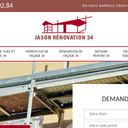
02.84
ON VOUS RAPPELLE GRAT
R TUILE ET
HYDROFUGE DE
RÉNOVATION DE
ARTISAN
EN
E 34
FAÇADE 34
FAÇADE 34
PEINTRE 34
RAV
DEMANDE