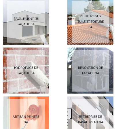
PEINTURE SUR
RAVALEMENT DE
TUILE ET TOITURE
FAÇADE 34
34
HYDROFUGE DE
RÉNOVATION DE
FAÇADE 34
FAÇADE 34
ARTISAN PEINTRE
ENTREPRISE DE
34
RAVALEMENT 34