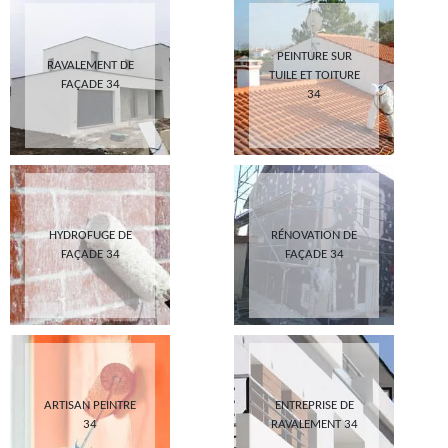
PEINTURE SUR
RAVALEMENT DE
TUILE ET TOITURE
FAÇADE 34
34
HYDROFUGE DE
RÉNOVATION DE
FAÇADE 34
FAÇADE 34
ARTISAN PEINTRE
ENTREPRISE DE
34
RAVALEMENT 34