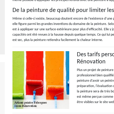
même possible d’appliquer les principes fenshui avec une peinture à app
De la peinture de qualité pour limiter l
Même si celle-ci existe, beaucoup doutent encore de l’existence d’une 
elle figure parmi les grandes inventions du domaine de la peinture. Se
est à appliquer sur une surface extérieure pour plus d’efficacité. Elle y 
capacités ont été revues à la hausse depuis quelque temps. Ce qui lui p
est sec, plus la peinture retiendra facilement la chaleur interne.
Des tarifs pers
Rénovation
Plus un projet de peinture 
professionnel bien qualifi
peinture d’avoir un peintre
préparation, l'évaluation o
la peinture sera de très b
est même perçue comme un
être visibles sur le site we