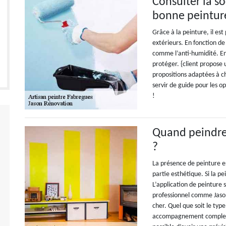
Consulter la s
bonne peintur
Grâce à la peinture, il es
extérieurs. En fonction de 
comme l’anti-humidité. En e
protéger. {client propose
propositions adaptées à ch
servir de guide pour les o
!
Quand peindre
?
La présence de peinture es
partie esthétique. Si la pe
L’application de peinture 
professionnel comme Jason
cher. Quel que soit le type
accompagnement complet e