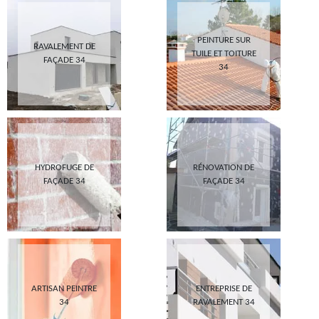
PEINTURE SUR
RAVALEMENT DE
TUILE ET TOITURE
FAÇADE 34
34
HYDROFUGE DE
RÉNOVATION DE
FAÇADE 34
FAÇADE 34
ARTISAN PEINTRE
ENTREPRISE DE
34
RAVALEMENT 34