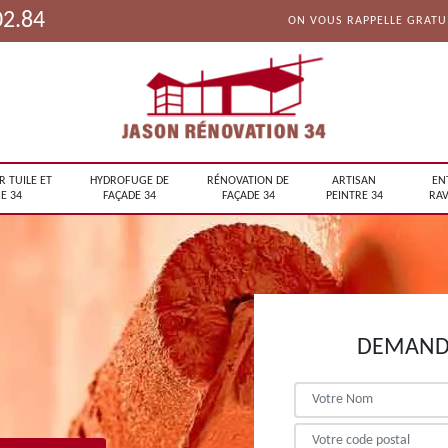
02.84
ON VOUS RAPPELLE GRAT
R TUILE ET
HYDROFUGE DE
RÉNOVATION DE
ARTISAN
EN
E 34
FAÇADE 34
FAÇADE 34
PEINTRE 34
RAV
DEMANDE