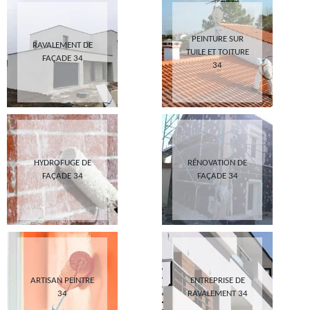
PEINTURE SUR
RAVALEMENT DE
TUILE ET TOITURE
FAÇADE 34
34
HYDROFUGE DE
RÉNOVATION DE
FAÇADE 34
FAÇADE 34
ARTISAN PEINTRE
ENTREPRISE DE
34
RAVALEMENT 34