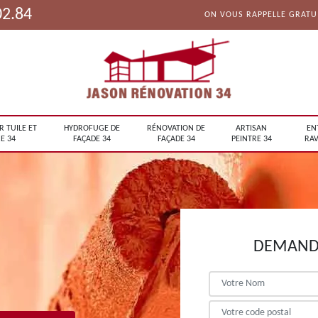
02.84
ON VOUS RAPPELLE GRAT
R TUILE ET
HYDROFUGE DE
RÉNOVATION DE
ARTISAN
EN
E 34
FAÇADE 34
FAÇADE 34
PEINTRE 34
RAV
DEMANDE