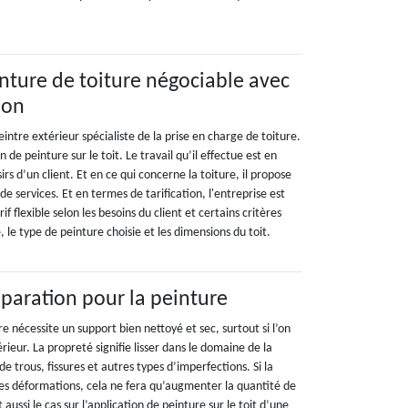
inture de toiture négociable avec
ion
intre extérieur spécialiste de la prise en charge de toiture.
n de peinture sur le toit. Le travail qu’il effectue est en
irs d’un client. Et en ce qui concerne la toiture, il propose
de services. Et en termes de tarification, l'entreprise est
f flexible selon les besoins du client et certains critères
, le type de peinture choisie et les dimensions du toit.
paration pour la peinture
re nécessite un support bien nettoyé et sec, surtout si l’on
érieur. La propreté signifie lisser dans le domaine de la
de trous, fissures et autres types d’imperfections. Si la
es déformations, cela ne fera qu’augmenter la quantité de
t aussi le cas sur l’application de peinture sur le toit d’une