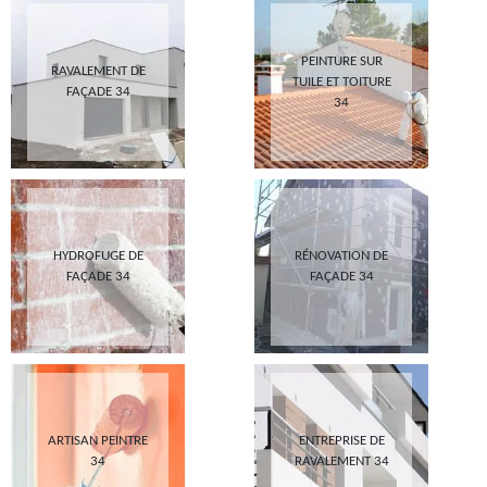
PEINTURE SUR
RAVALEMENT DE
TUILE ET TOITURE
FAÇADE 34
34
HYDROFUGE DE
RÉNOVATION DE
FAÇADE 34
FAÇADE 34
ARTISAN PEINTRE
ENTREPRISE DE
34
RAVALEMENT 34