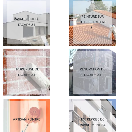
PEINTURE SUR
RAVALEMENT DE
TUILE ET TOITURE
FAÇADE 34
34
HYDROFUGE DE
RÉNOVATION DE
FAÇADE 34
FAÇADE 34
ARTISAN PEINTRE
ENTREPRISE DE
34
RAVALEMENT 34