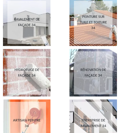
PEINTURE SUR
RAVALEMENT DE
TUILE ET TOITURE
FAÇADE 34
34
HYDROFUGE DE
RÉNOVATION DE
FAÇADE 34
FAÇADE 34
ARTISAN PEINTRE
ENTREPRISE DE
34
RAVALEMENT 34