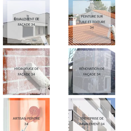
PEINTURE SUR
RAVALEMENT DE
TUILE ET TOITURE
FAÇADE 34
34
HYDROFUGE DE
RÉNOVATION DE
FAÇADE 34
FAÇADE 34
ARTISAN PEINTRE
ENTREPRISE DE
34
RAVALEMENT 34