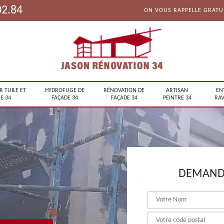
02.84
ON VOUS RAPPELLE GRAT
R TUILE ET
HYDROFUGE DE
RÉNOVATION DE
ARTISAN
EN
E 34
FAÇADE 34
FAÇADE 34
PEINTRE 34
RAV
DEMANDE