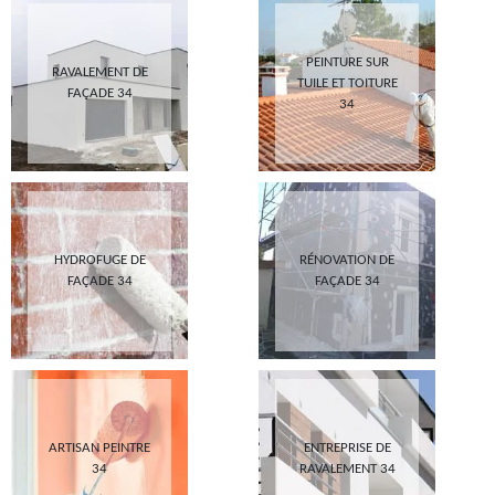
PEINTURE SUR
RAVALEMENT DE
TUILE ET TOITURE
FAÇADE 34
34
HYDROFUGE DE
RÉNOVATION DE
FAÇADE 34
FAÇADE 34
ARTISAN PEINTRE
ENTREPRISE DE
34
RAVALEMENT 34