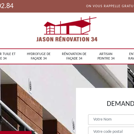
02.84
ON VOUS RAPPELLE GRAT
R TUILE ET
HYDROFUGE DE
RÉNOVATION DE
ARTISAN
EN
E 34
FAÇADE 34
FAÇADE 34
PEINTRE 34
RAV
DEMANDE